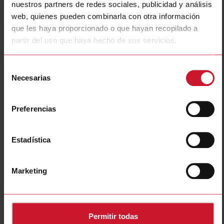
nuestros partners de redes sociales, publicidad y análisis
web, quienes pueden combinarla con otra información
que les haya proporcionado o que hayan recopilado a
partir del uso que haya hecho de sus servicios.
ER1
High quality reflectors for retro-reflective photoelectric switches,
Selección
Reduction Factors on Distance 0.20 , 51.0 x 17.5 x 6.0 housing,
Necesarias
de
IP67 IP69K
consentimiento
Contacte con nosotros
Comprar
Preferencias
Especificaciones
Estadística
E-Number (SE)
3834890
Descargas
Marketing
seleccione
Ficha de datos
seleccione
Imágenes
seleccione
Dibujos
Permitir todas