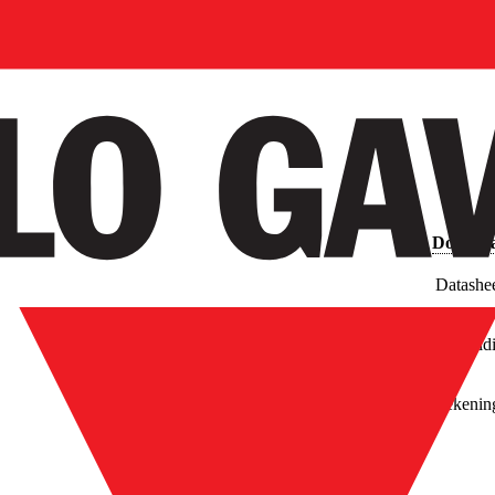
Downlo
Datashe
Afbeeld
Tekenin