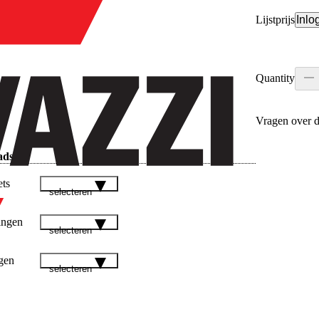
Lijstprijs
Inlo
Quantity
Vragen over d
ads
ets
selecteren
ingen
selecteren
gen
selecteren