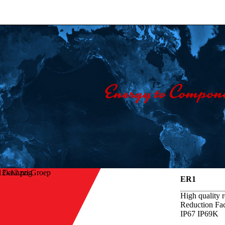
o Gavazzi Groep
ER1
High quality r
Reduction Fac
IP67 IP69K