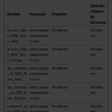
Duración
máxima
Nombre
Proveedor
Propósito
de
almacenamie
access_toke
www.gavaz
Pendiente
Persiste
n_B2B_Stor
ziautomatio
nte
e_Asia
n.com
access_toke
www.gavaz
Pendiente
Persiste
n_B2B_Stor
ziautomatio
nte
e_Europe
n.com
api_instance
www.gavaz
Pendiente
Persiste
_url_B2B_St
ziautomatio
nte
ore_Asia
n.com
api_instance
www.gavaz
Pendiente
Persiste
_url_B2B_St
ziautomatio
nte
ore_Europe
n.com
customer_ty
www.gavaz
Pendiente
Persiste
pe_B2B_Sto
ziautomatio
nte