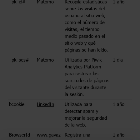
_pk_id#
Matomo
Recopila estadísticas
1 año
sobre las visitas del
usuario al sitio web,
como el número de
visitas, el tiempo
medio pasado en el
sitio web y qué
páginas se han leído.
_pk_ses#
Matomo
Utilizada por Piwik
1 día
Analytics Platform
para rastrear las
solicitudes de páginas
del visitante durante
la sesión.
bcookie
LinkedIn
Utilizada para
1 año
detectar spam y
mejorar la seguridad
de la web.
BrowserId
www.gavaz
Registra una
1 año