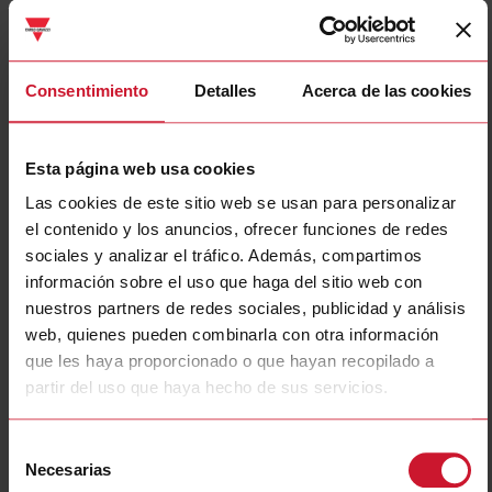
ziautomatio
identificación única
n.com
que identifica el
dispositivo del usuario
para siguientes
Consentimiento
Detalles
Acerca de las cookies
visitas.
li_gc
LinkedIn
Almacena el estado
180 días
de consentimiento de
Esta página web usa cookies
cookies del usuario
Las cookies de este sitio web se usan para personalizar
para el dominio actual
el contenido y los anuncios, ofrecer funciones de redes
lidc
LinkedIn
Registra que grupo de
1 día
sociales y analizar el tráfico. Además, compartimos
servidores está
información sobre el uso que haga del sitio web con
sirviendo al visitante.
nuestros partners de redes sociales, publicidad y análisis
Esto se utiliza en
web, quienes pueden combinarla con otra información
relación con el
que les haya proporcionado o que hayan recopilado a
equilibrio de carga
partir del uso que haya hecho de sus servicios.
para optimizar la
experiencia del
usuario.
Selección
Necesarias
de