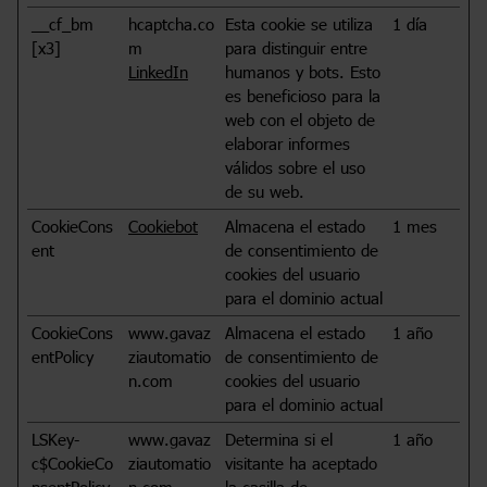
__cf_bm
hcaptcha.co
Esta cookie se utiliza
1 día
[x3]
m
para distinguir entre
LinkedIn
humanos y bots. Esto
es beneficioso para la
web con el objeto de
elaborar informes
válidos sobre el uso
de su web.
CookieCons
Cookiebot
Almacena el estado
1 mes
ent
de consentimiento de
cookies del usuario
para el dominio actual
CookieCons
www.gavaz
Almacena el estado
1 año
entPolicy
ziautomatio
de consentimiento de
n.com
cookies del usuario
para el dominio actual
LSKey-
www.gavaz
Determina si el
1 año
c$CookieCo
ziautomatio
visitante ha aceptado
nsentPolicy
n.com
la casilla de