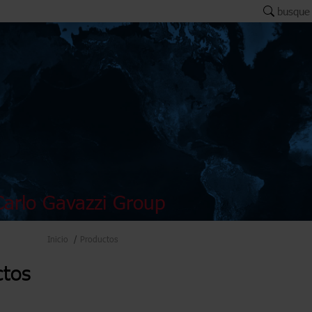
busque
arlo Gavazzi Group
Inicio
Productos
ctos