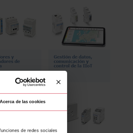
ores y
Gestión de datos,
adores de
comunicación y
a
control de la IIoT
Acerca de las cookies
 funciones de redes sociales