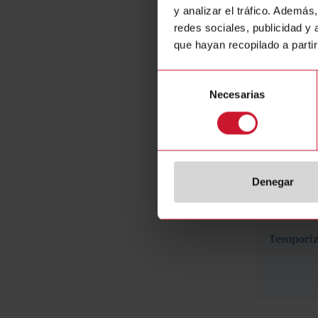
y analizar el tráfico. Ademá
Dispositi
redes sociales, publicidad y
campo II
que hayan recopilado a parti
Selección
Necesarias
de
consentimiento
Denegar
Tempori