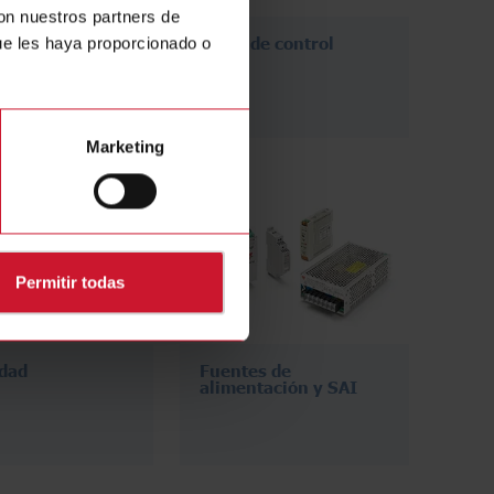
con nuestros partners de
adores suaves
Relés de control
ue les haya proporcionado o
adores de
ncia
Marketing
Permitir todas
dad
Fuentes de
alimentación y SAI