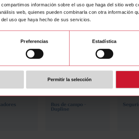
s, compartimos información sobre el uso que haga del sitio web 
vos de
Transformadores de
Arranc
 análisis web, quienes pueden combinarla con otra información q
oT
corriente
y vari
r del uso que haya hecho de sus servicios.
frecue
Preferencias
Estadística
Permitir la selección
zadores
Bus de campo -
Seguri
Dupline