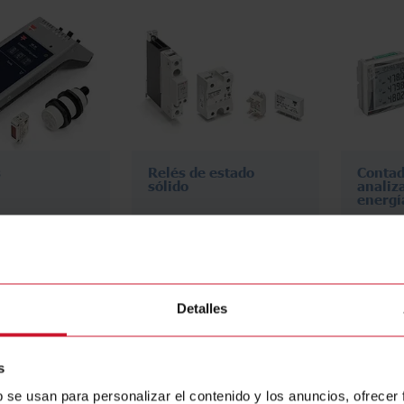
s
Relés de estado
Contad
sólido
analiz
energí
Detalles
s
b se usan para personalizar el contenido y los anuncios, ofrecer