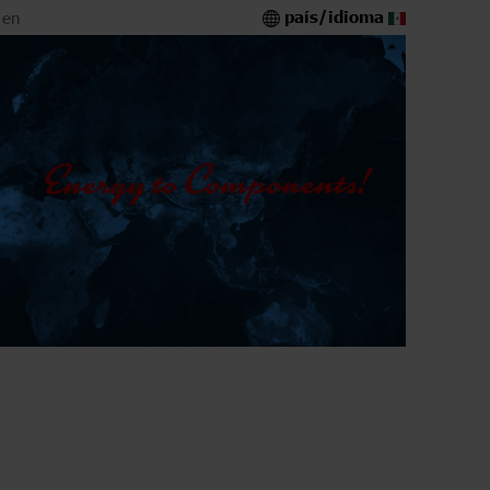
país/idioma
 en