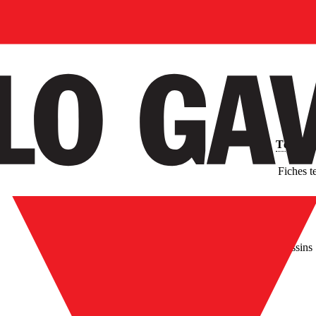
Télécha
Fiches t
Images
Dessins