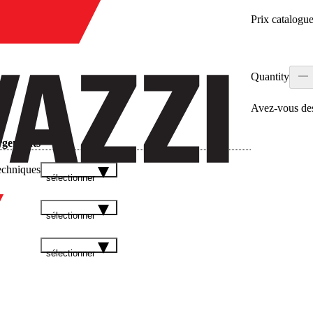
Prix catalogu
Quantity
Avez‑vous des
rgements
echniques
sélectionner
sélectionner
sélectionner