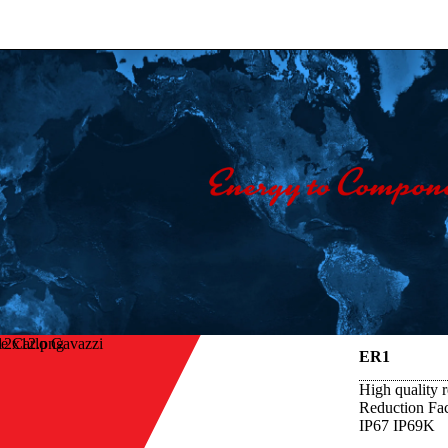
e Carlo Gavazzi
ER1
High quality r
Reduction Fac
IP67 IP69K