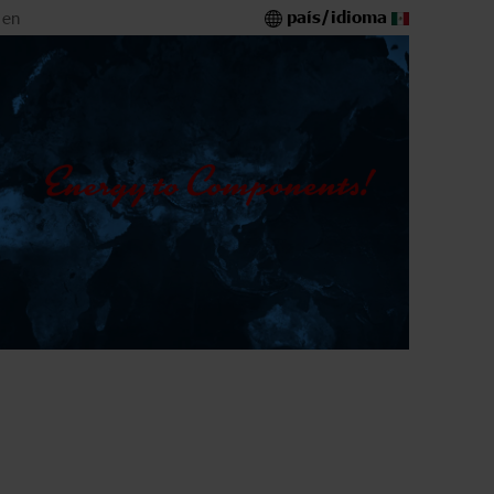
país/idioma
 en