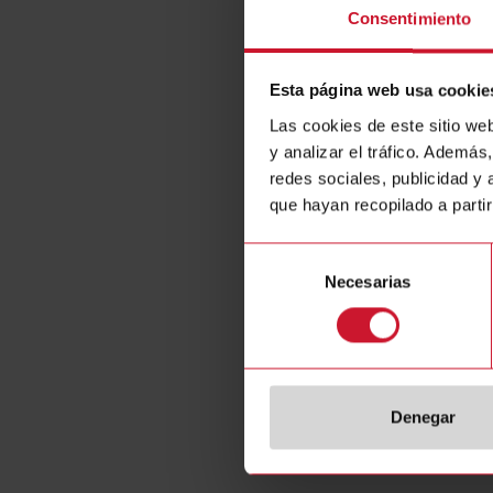
Puede denunc
Consentimiento
Irregular
Todas las
Esta página web usa cookie
Soborno y
Las cookies de este sitio we
Trabajo in
y analizar el tráfico. Ademá
Discrimin
redes sociales, publicidad y
Desconoci
Desconoci
que hayan recopilado a parti
Malversac
Extorsión
Selección
Trabajo f
Necesarias
de
Abusos d
consentimiento
Robo
Trato des
Desplazam
Violencia
Denegar
Retención
¿Cómo se t