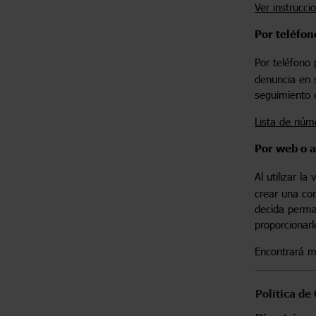
Ver instrucci
Por teléfon
Por teléfono 
denuncia en s
seguimiento 
Lista de núm
Por web o 
Al utilizar l
crear una co
decida perma
proporcionarl
Encontrará m
Política de