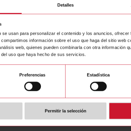
iar asuntos graves de infracciones legales o éticas, como por ejemp
Detalles
idades contables
 formas de esclavitud
s
 corrupción
b se usan para personalizar el contenido y los anuncios, ofrecer
fantil
s, compartimos información sobre el uso que haga del sitio web 
ación y acoso (sexual)
 análisis web, quienes pueden combinarla con otra información q
miento de la libertad de asociación
miento de la salud y la seguridad en el trabajo
r del uso que haya hecho de sus servicios.
ión
orzoso
Preferencias
Estadística
e los derechos humanos relacionados con daños medioambientales
igual
iento ilegal de personas
 por parte de las fuerzas de seguridad
Permitir la selección
 de salarios razonables
ramitan las denuncias?