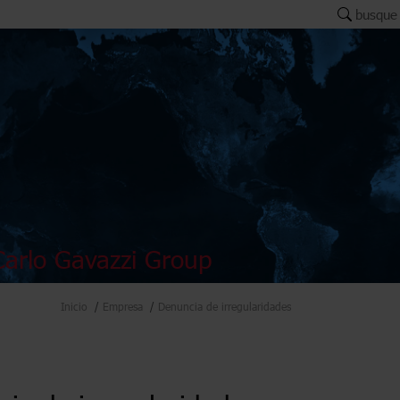
busque
arlo Gavazzi Group
Inicio
Empresa
Denuncia de irregularidades