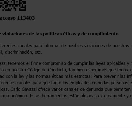
 acceso 113403
 violaciones de las políticas éticas y de cumplimiento
ferentes canales para informar de posibles violaciones de nuestras 
il, discriminación, etc.
zzi tenemos el firme compromiso de cumplir las leyes aplicables y n
ca en nuestro Código de Conducta, también esperamos que todos lo
d con la ley y las normas éticas más estrictas. Para prevenir las in
ferentes canales para que tanto los empleados como las personas ex
ticas. Carlo Gavazzi ofrece varios canales de denuncia que permiten 
orma anónima. Estas herramientas están alojadas externamente y dis
de procedimiento
ede denunciar?