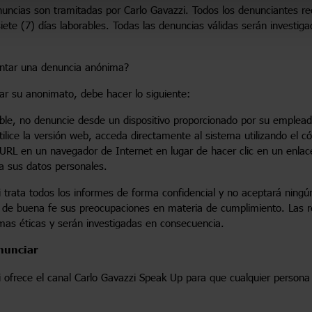
nuncias son tramitadas por Carlo Gavazzi. Todos los denunciantes re
iete (7) días laborables. Todas las denuncias válidas serán investig
ntar una denuncia anónima?
ar su anonimato, debe hacer lo siguiente:
ible, no denuncie desde un dispositivo proporcionado por su emplead
ilice la versión web, acceda directamente al sistema utilizando el 
 URL en un navegador de Internet en lugar de hacer clic en un enlac
a sus datos personales.
 trata todos los informes de forma confidencial y no aceptará ningún
 de buena fe sus preocupaciones en materia de cumplimiento. Las re
mas éticas y serán investigadas en consecuencia.
nunciar
i ofrece el canal Carlo Gavazzi Speak Up para que cualquier persona