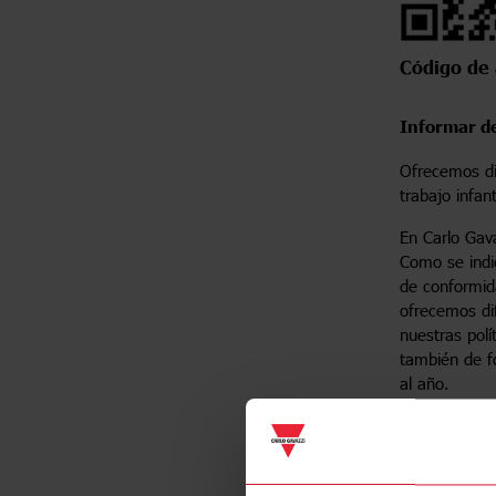
Código de
Informar de
Ofrecemos di
trabajo infant
En Carlo Gava
Como se indi
de conformida
ofrecemos di
nuestras polí
también de f
al año.
1. Normas 
¿Qué se pu