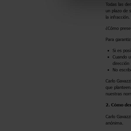
Todas las de
un plazo de s
la infracción.
¿Cómo prese
Para garantiz
Si es pos
Cuando ut
dirección
No escrib
Carlo Gavazzi
que planteen
nuestras nor
2. Cómo de
Carlo Gavazz
anónima.