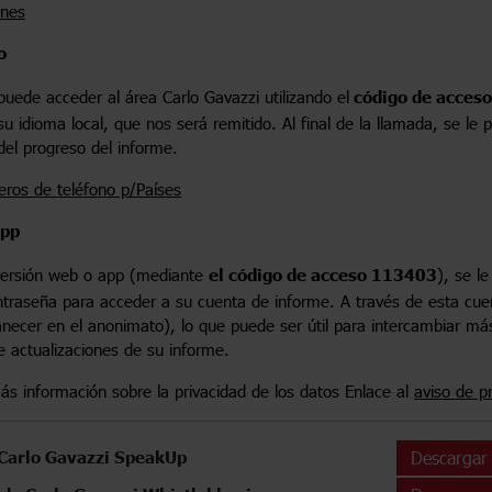
ones
o
puede acceder al área Carlo Gavazzi utilizando el
código de acces
u idioma local, que nos será remitido. Al final de la llamada, se l
del progreso del informe.
eros de teléfono p/Países
app
a versión web o app (mediante
el código de acceso 113403
), se l
ntraseña para acceder a su cuenta de informe. A través de esta c
necer en el anonimato), lo que puede ser útil para intercambiar más
e actualizaciones de su informe.
ás información sobre la privacidad de los datos Enlace al
aviso de p
 Carlo Gavazzi SpeakUp
Descargar