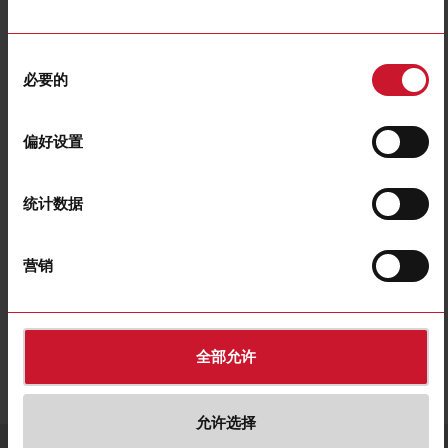
同
必要的
意
MB02
选
Mounting Bracket for long PM-Series, Size 52 x 26.6 x 90 mm,
择
Steel, galvanized
偏好设置
联系我们
购买
统计数据
下载
营销
遴选
数据表
遴选
图片
遴选
图纸
全部允许
遴选
环境声明
允许选择
服务与联系
语言