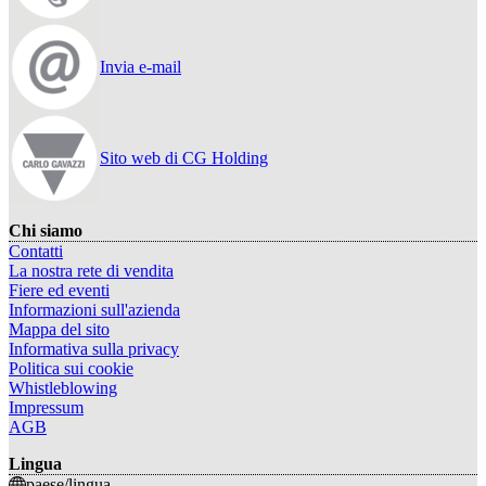
Invia e-mail
Sito web di CG Holding
Chi siamo
Contatti
La nostra rete di vendita
Fiere ed eventi
Informazioni sull'azienda
Mappa del sito
Informativa sulla privacy
Politica sui cookie
Whistleblowing
Impressum
AGB
Lingua
paese/lingua