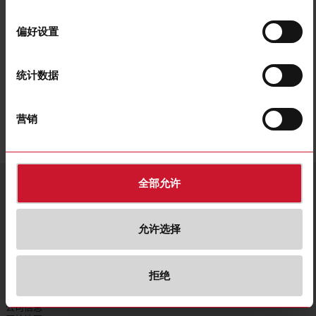
联系
选
邮箱：info@carlogavazzi.cn
择
电话：0755-83699500
偏好设置
佳乐商贸（中国）有限公司上海分公司
上海市闵行区新龙路399弄56号T1号楼8楼804-A室
统计数据
联系
邮箱：info@carlogavazzi.cn
电话：021-63171133
营销
单一成员公司，受母公司 Carlo Gavazzi Holding AG 的管理和协调。
服务与联系
语言
全部允许
国家/语言
0755-83699500
发送电子邮件
CG Holding 网站
简体中文
China |
允许选择
关于我们
联系我们
隐私政策
拒绝
© 2026 Carlo Gavazzi
我们的销售网络
Cookies 政策
All rights reserved.
展会和活动
举报
公司信息