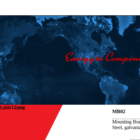
avazzi Group
MB02
Mounting Brac
Steel, galvani