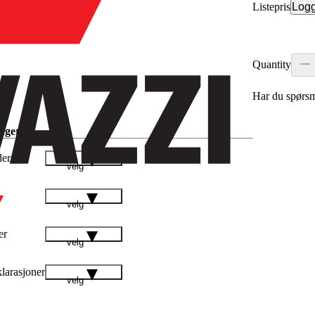
Listepris
Logg
Quantity
Har du spørsm
inger
der
velg
velg
er
velg
larasjoner
velg