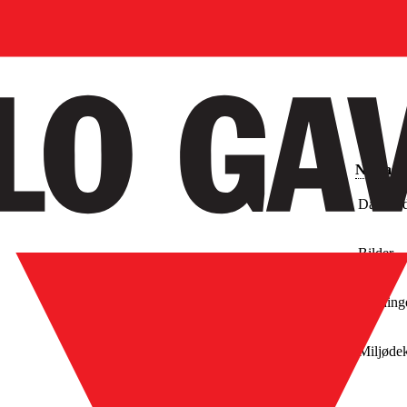
Nedlast
Databla
Bilder
Tegning
Miljødek