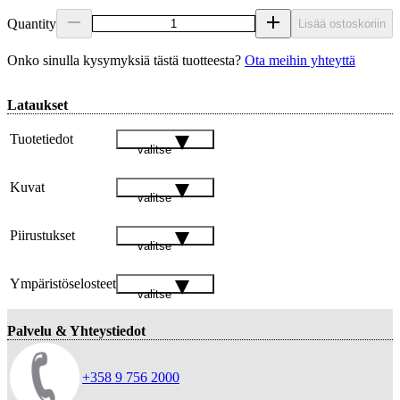
Quantity
Lisää ostoskoriin
Onko sinulla kysymyksiä tästä tuotteesta?
Ota meihin yhteyttä
Lataukset
Tuotetiedot
valitse
Kuvat
valitse
Piirustukset
valitse
Ympäristöselosteet
valitse
Palvelu & Yhteystiedot
+358 9 756 2000