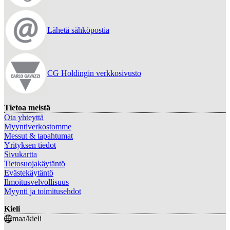
Lähetä sähköpostia
CG Holdingin verkkosivusto
Tietoa meistä
Ota yhteyttä
Myyntiverkostomme
Messut & tapahtumat
Yrityksen tiedot
Sivukartta
Tietosuojakäytäntö
Evästekäytäntö
Ilmoitusvelvollisuus
Myynti ja toimitusehdot
Kieli
maa/kieli