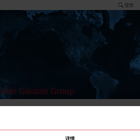
搜索
arlo Gavazzi Group
APA-3
详情