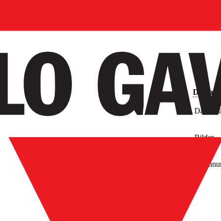
Downlo
Datenblä
Bilder
Zeichnu