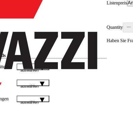
Listenpreis
An
Quantity
Haben Sie Fr
ads
tter
auswählen
auswählen
ngen
auswählen