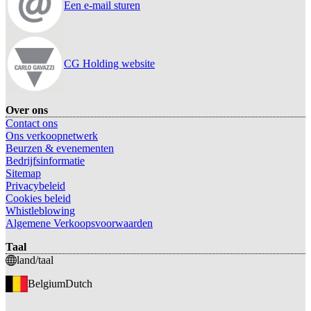
Een e-mail sturen
CG Holding website
Over ons
Contact ons
Ons verkoopnetwerk
Beurzen & evenementen
Bedrijfsinformatie
Sitemap
Privacybeleid
Cookies beleid
Whistleblowing
Algemene Verkoopsvoorwaarden
Taal
land/taal
Belgium
Dutch