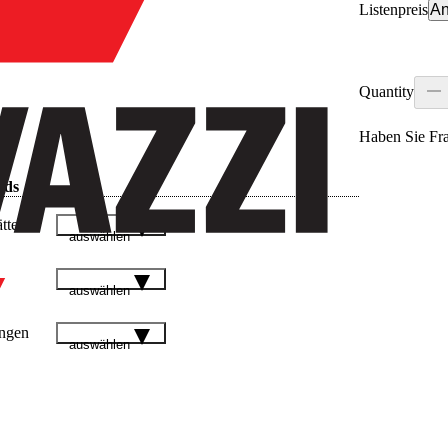
Listenpreis
An
Quantity
Haben Sie Fr
ads
tter
auswählen
auswählen
ngen
auswählen