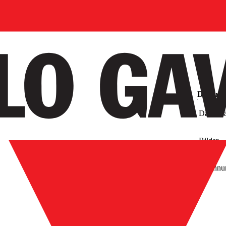
Downlo
Datenblä
Bilder
Zeichnu