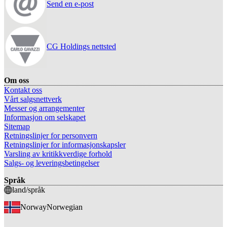
Send en e-post
CG Holdings nettsted
Om oss
Kontakt oss
Vårt salgsnettverk
Messer og arrangementer
Informasjon om selskapet
Sitemap
Retningslinjer for personvern
Retningslinjer for informasjonskapsler
Varsling av kritikkverdige forhold
Salgs- og leveringsbetingelser
Språk
land/språk
Norway
Norwegian