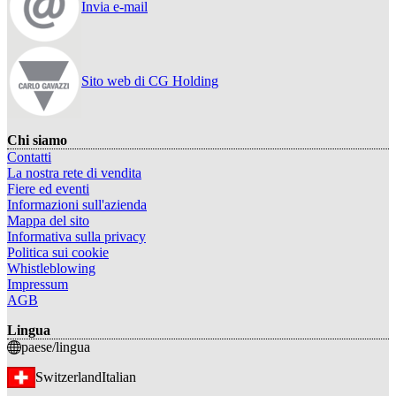
Invia e-mail
Sito web di CG Holding
Chi siamo
Contatti
La nostra rete di vendita
Fiere ed eventi
Informazioni sull'azienda
Mappa del sito
Informativa sulla privacy
Politica sui cookie
Whistleblowing
Impressum
AGB
Lingua
paese/lingua
Switzerland
Italian