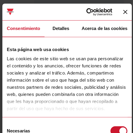
SPPM122401FC
Detalles
Consentimiento
Detalles
Acerca de las cookies
Ficha de datos
Esta página web usa cookies
SPPM12251
Las cookies de este sitio web se usan para personalizar
Detalles
el contenido y los anuncios, ofrecer funciones de redes
sociales y analizar el tráfico. Además, compartimos
Ficha de datos
información sobre el uso que haga del sitio web con
nuestros partners de redes sociales, publicidad y análisis
web, quienes pueden combinarla con otra información
SPPM123501FC
que les haya proporcionado o que hayan recopilado a
Detalles
partir del uso que haya hecho de sus servicios.
Ficha de datos
Selección
Necesarias
de