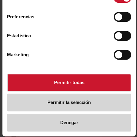
SPPM12351
consentimiento
Detalles
Preferencias
Ficha de datos
Estadística
SPPM124801FC
Detalles
Marketing
Ficha de datos
Permitir todas
SPPM12501
Detalles
Ficha de datos
Permitir la selección
Denegar
SPPM126001FC
Detalles