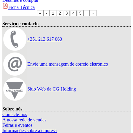
Detalhes e comprar
Ficha Técnica
«
‹
1
2
3
4
5
›
»
Serviço e contacto
+351 213 617 060
Envie uma mensagem de correio eletrónico
Sítio Web da CG Holding
Sobre nós
Contacte-nos
A nossa rede de vendas
Feiras e eventos
Informações sobre a empresa