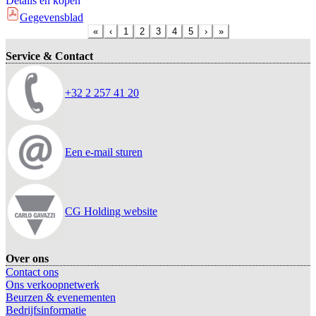
Details en kopen
Gegevensblad
«
‹
1
2
3
4
5
›
»
Service & Contact
+32 2 257 41 20
Een e-mail sturen
CG Holding website
Over ons
Contact ons
Ons verkoopnetwerk
Beurzen & evenementen
Bedrijfsinformatie