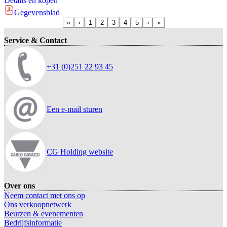
Details en kopen
Gegevensblad
«
‹
1
2
3
4
5
›
»
Service & Contact
+31 (0)251 22 93 45
Een e-mail sturen
CG Holding website
Over ons
Neem contact met ons op
Ons verkoopnetwerk
Beurzen & evenementen
Bedrijfsinformatie