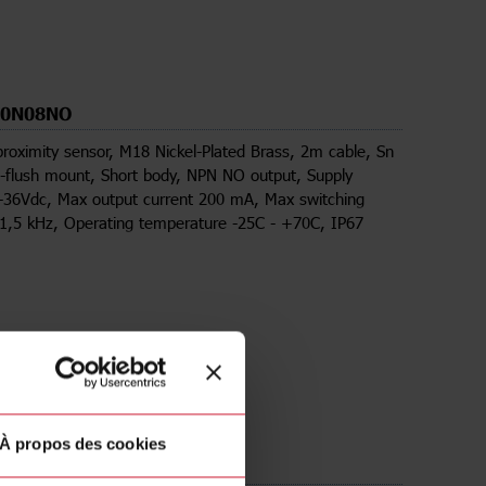
30N08NO
proximity sensor, M18 Nickel-Plated Brass, 2m cable, Sn
flush mount, Short body, NPN NO output, Supply
-36Vdc, Max output current 200 mA, Max switching
1,5 kHz, Operating temperature -25C - +70C, IP67
À propos des cookies
rgements