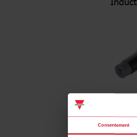
Induct
Consentement
Spécificat