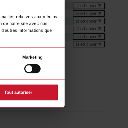
chnique
sélectionner
sélectionner
nnalités relatives aux médias
sélectionner
on de notre site avec nos
s
sélectionner
 d'autres informations que
ions
sélectionner
ur dynamique 3D
sélectionner
Marketing
Tout autoriser