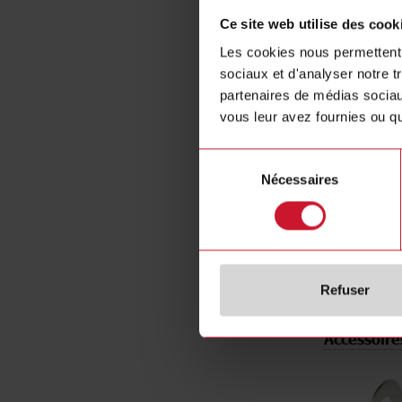
Rated opera
Ce site web utilise des cook
Installation
Les cookies nous permettent d
Diameter
sociaux et d'analyser notre t
Output typ
partenaires de médias sociaux
Output func
vous leur avez fournies ou qu'
Connection 
Sélection
Housing ty
Nécessaires
du
Housing mat
consentement
Rated powe
E-Number (
Refuser
Accessoire