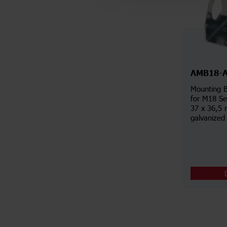
AMB18-
Mounting B
for M18 Se
37 x 36,5 
galvanized