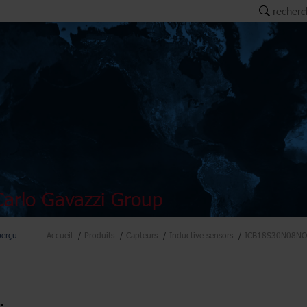
recherc
arlo Gavazzi Group
perçu
Accueil
Produits
Capteurs
Inductive sensors
ICB18S30N08NO