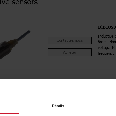
ive sensors
ICB18S
Inductive 
Contactez nous
8mm, Non-
voltage 10
Acheter
frequency 
Détails
ions
Télécha