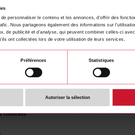
ting distance
8 mm
Fiche te
ies
 type
Not flat
Images
e personnaliser le contenu et les annonces, d'offrir des fonctio
M18
Dessins
rafic. Nous partageons également des informations sur l'utilisati
e
NPN
Brochure
, de publicité et d'analyse, qui peuvent combiner celles-ci avec
tion
Normally open contact
Certificat
ils ont collectées lors de votre utilisation de leurs services.
type
Cable
Générate
pe
Cylinder, screw-thread
Préférences
Statistiques
erial
Metal
r supply
10 V ... 36 V
SE)
3830905
Autoriser la sélection
s connexes