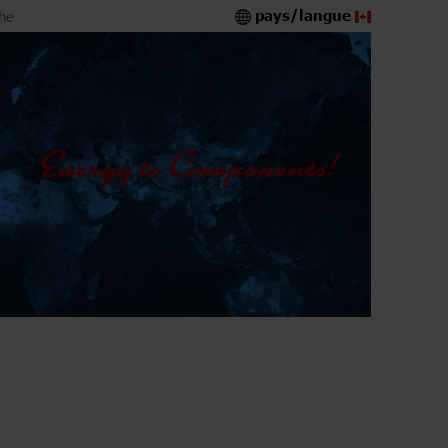
pays/langue
he