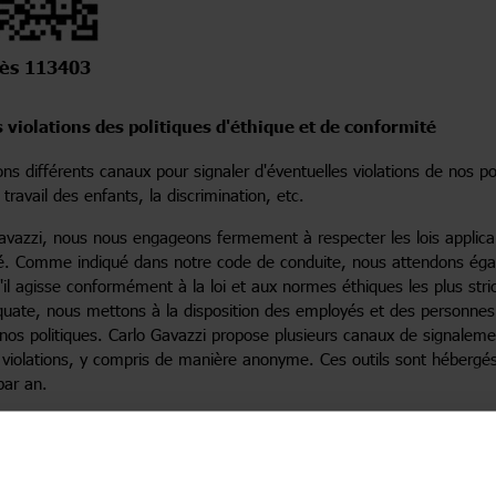
cès 113403
s violations des politiques d'éthique et de conformité
s différents canaux pour signaler d'éventuelles violations de nos pol
 travail des enfants, la discrimination, etc.
vazzi, nous nous engageons fermement à respecter les lois applicabl
é. Comme indiqué dans notre code de conduite, nous attendons égal
il agisse conformément à la loi et aux normes éthiques les plus strict
uate, nous mettons à la disposition des employés et des personnes e
 nos politiques. Carlo Gavazzi propose plusieurs canaux de signalem
 violations, y compris de manière anonyme. Ces outils sont hébergés
par an.
e procédure
 signaler ?