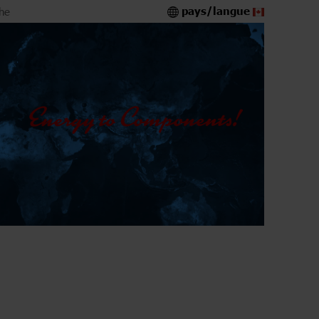
pays/langue
he