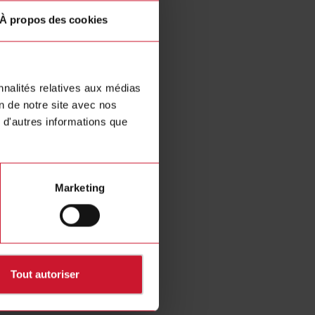
, mais sans s'y limiter :
À propos des cookies
nnalités relatives aux médias
on de notre site avec nos
 d'autres informations que
Marketing
Tout autoriser