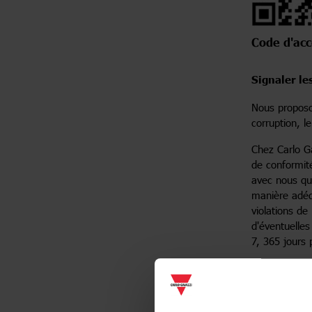
Code d'ac
Signaler le
Nous proposon
corruption, le
Chez Carlo Ga
de conformit
avec nous qu'
manière adéq
violations de
d'éventuelles
7, 365 jours 
1. Règles d
Que peut-on