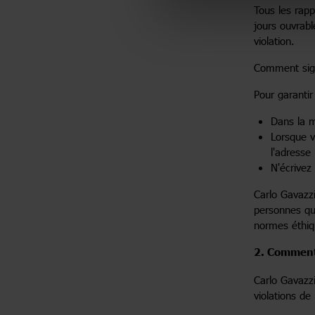
Tous les rapp
jours ouvrabl
violation.
Comment sign
Pour garanti
Dans la m
Lorsque v
l'adresse
N'écrivez
Carlo Gavazzi
personnes qu
normes éthiq
2. Comment
Carlo Gavazzi
violations d