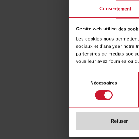
Vous pouvez s
Consentement
les irrég
Toutes le
Ce site web utilise des cook
Les pots-
le travail
Les cookies nous permettent d
Discrimin
sociaux et d'analyser notre t
Non-respe
partenaires de médias sociaux
Non-respe
vous leur avez fournies ou qu'
Détourne
Extorsion
Sélection
Travail fo
Nécessaires
du
Violatio
consentement
Vol
Inégalité
Déplaceme
Violence 
Retenue d
Refuser
Comment les