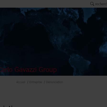
recherc
arlo Gavazzi Group
Accueil
Entreprise
Dénonciation