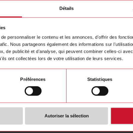
ignaler des cas graves de violation de la loi ou de l'éthique, tels que
Détails
ularités comptables
s formes d'esclavage
ies
de-vin et la corruption
 des enfants
e personnaliser le contenu et les annonces, d'offrir des fonctio
ation et harcèlement (sexuel)
rafic. Nous partageons également des informations sur l'utilisati
ct de la liberté d'association
, de publicité et d'analyse, qui peuvent combiner celles-ci avec
ct de la santé et de la sécurité au travail
ils ont collectées lors de votre utilisation de leurs services.
ment de fonds
 de fonds
rcé
Préférences
Statistiques
ns des droits de l'homme liées à des dommages environnementaux
 de traitement
nt illégal de personnes
de la part des forces de sécurité
'un salaire raisonnable
Autoriser la sélection
 plaintes sont-elles traitées ?