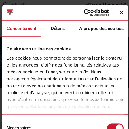
pays/langue
recherche
Consentement
Détails
À propos des cookies
Ce site web utilise des cookies
Les cookies nous permettent de personnaliser le contenu
et les annonces, d'offrir des fonctionnalités relatives aux
médias sociaux et d'analyser notre trafic. Nous
partageons également des informations sur l'utilisation de
The Carlo Gavazzi Group
notre site avec nos partenaires de médias sociaux, de
publicité et d'analyse, qui peuvent combiner celles-ci
avec d'autres informations que vous leur avez fournies ou
A propos de nous
Politique en matière de cookies
qu'ils ont collectées lors de votre utilisation de leurs
services.
Sélection
Service et contact
Langue
Nécessaires
du