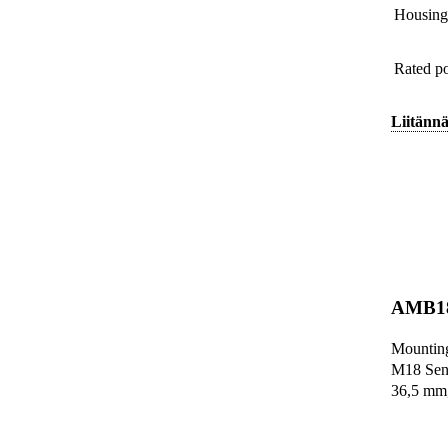
Housing 
Rated p
Liitännä
AMB1
Mounting
M18 Sens
36,5 mm,