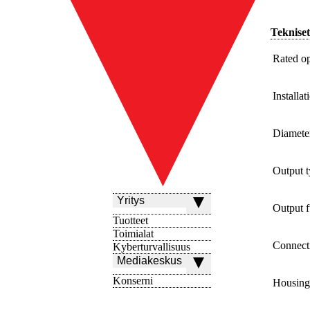
Tekniset
Rated op
Installat
Diamete
Output 
Yritys
Output f
Tuotteet
Toimialat
Connect
Kyberturvallisuus
Mediakeskus
Konserni
Housing