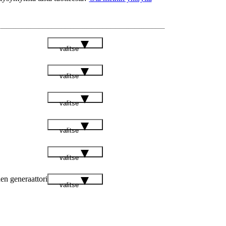
valitse
valitse
valitse
valitse
valitse
n generaattori
valitse