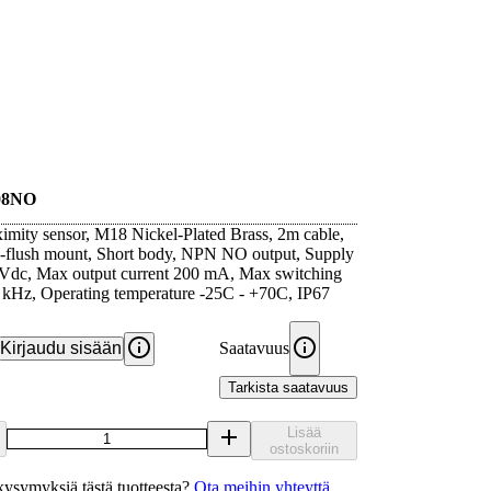
08NO
ximity sensor, M18 Nickel-Plated Brass, 2m cable,
flush mount, Short body, NPN NO output, Supply
6Vdc, Max output current 200 mA, Max switching
 kHz, Operating temperature -25C - +70C, IP67
Kirjaudu sisään
Saatavuus
Tarkista saatavuus
Lisää
ostoskoriin
ysymyksiä tästä tuotteesta?
Ota meihin yhteyttä