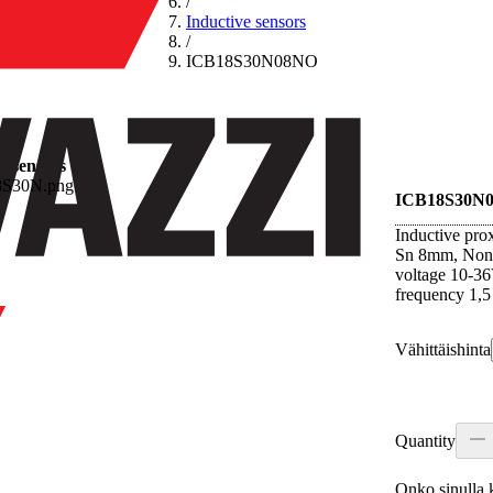
/
Inductive sensors
/
ICB18S30N08NO
e sensors
ICB18S30N
Inductive pro
Sn 8mm, Non-
voltage 10-3
frequency 1,5
Vähittäishinta
Quantity
Onko sinulla k