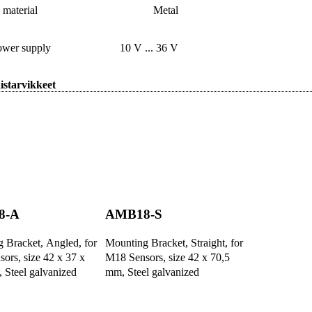
material
Metal
ower supply
10 V ... 36 V
istarvikkeet
8-A
AMB18-S
 Bracket, Angled, for
Mounting Bracket, Straight, for
ors, size 42 x 37 x
M18 Sensors, size 42 x 70,5
 Steel galvanized
mm, Steel galvanized