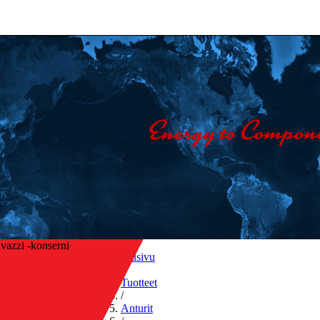
vazzi -konserni
Etusivu
/
Tuotteet
/
sin yleiskatsaukseen
Anturit