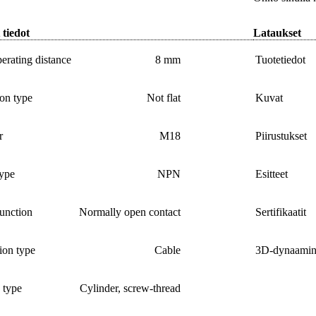
 tiedot
Lataukset
erating distance
8 mm
Tuotetiedot
ion type
Not flat
Kuvat
r
M18
Piirustukset
type
NPN
Esitteet
unction
Normally open contact
Sertifikaatit
ion type
Cable
3D-dynaamine
 type
Cylinder, screw-thread