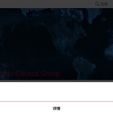
搜索
arlo Gavazzi Group
K14
详情