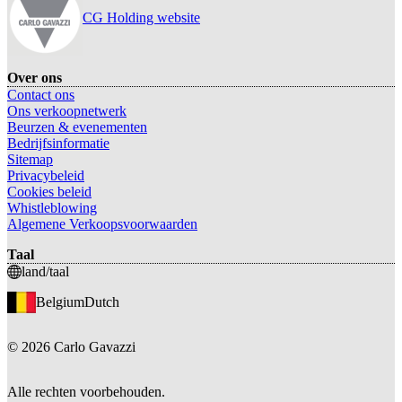
CG Holding website
Over ons
Contact ons
Ons verkoopnetwerk
Beurzen & evenementen
Bedrijfsinformatie
Sitemap
Privacybeleid
Cookies beleid
Whistleblowing
Algemene Verkoopsvoorwaarden
Taal
land/taal
Belgium
Dutch
©
2026
Carlo Gavazzi
Alle rechten voorbehouden.