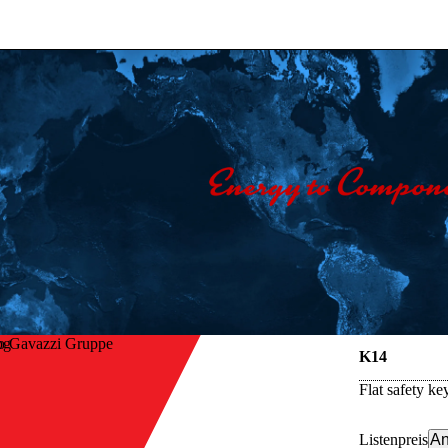
o Gavazzi Gruppe
K14
Flat safety k
Listenpreis
An