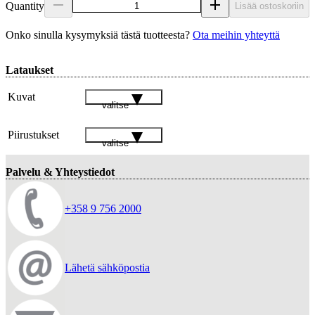
Quantity
Lisää ostoskoriin
Onko sinulla kysymyksiä tästä tuotteesta?
Ota meihin yhteyttä
Lataukset
Kuvat
valitse
Piirustukset
valitse
Palvelu & Yhteystiedot
+358 9 756 2000
Lähetä sähköpostia