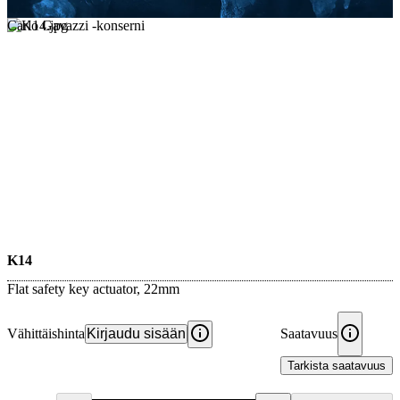
Carlo Gavazzi -konserni
K14
Flat safety key actuator, 22mm
Vähittäishinta
Kirjaudu sisään
Saatavuus
Tarkista saatavuus