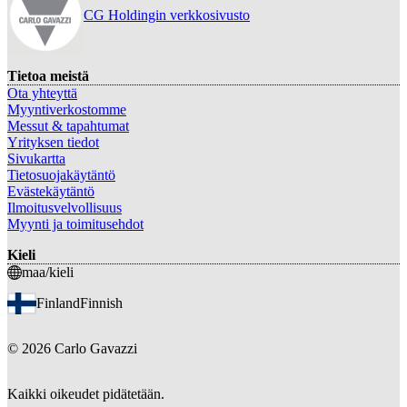
CG Holdingin verkkosivusto
Tietoa meistä
Ota yhteyttä
Myyntiverkostomme
Messut & tapahtumat
Yrityksen tiedot
Sivukartta
Tietosuojakäytäntö
Evästekäytäntö
Ilmoitusvelvollisuus
Myynti ja toimitusehdot
Kieli
maa/kieli
Finland
Finnish
©
2026
Carlo Gavazzi
Kaikki oikeudet pidätetään.