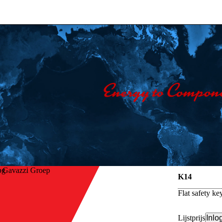
o Gavazzi Groep
K14
Flat safety k
Lijstprijs
Inlo