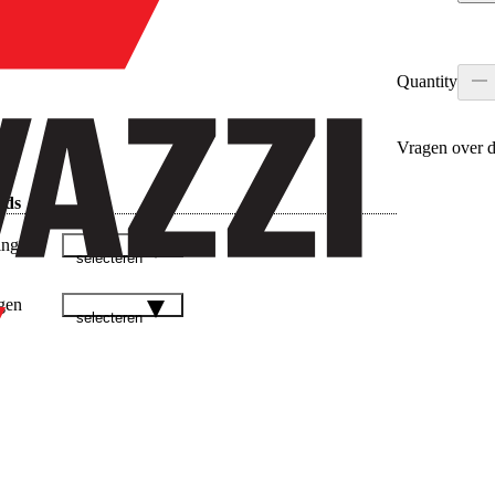
Quantity
Vragen over d
ads
ingen
selecteren
gen
selecteren