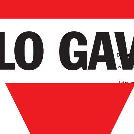
Downlo
Afbeeld
Tekenin