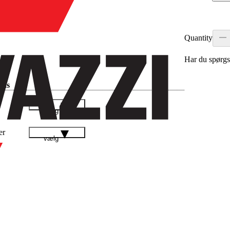
Quantity
Har du spørgs
ads
vælg
er
vælg