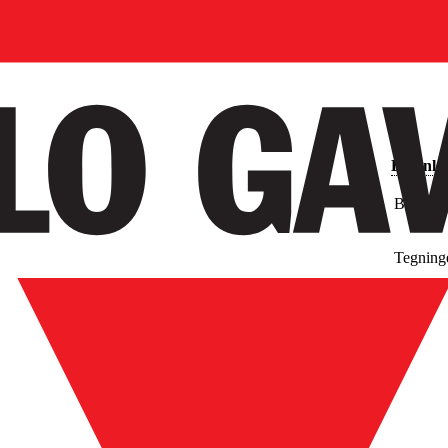
Downlo
Billeder
Tegning