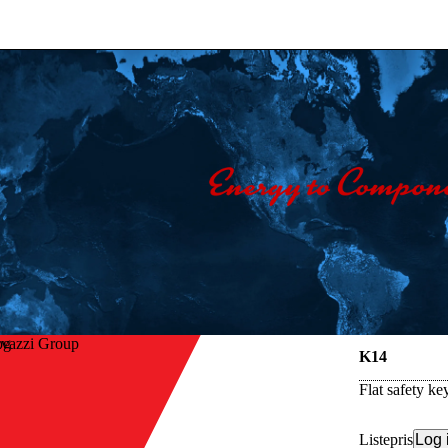
avazzi Group
K14
Flat safety k
Listepris
Log 