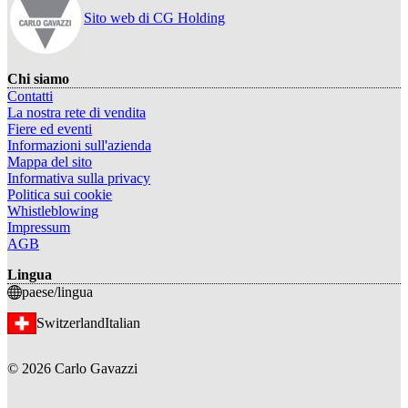
Sito web di CG Holding
Chi siamo
Contatti
La nostra rete di vendita
Fiere ed eventi
Informazioni sull'azienda
Mappa del sito
Informativa sulla privacy
Politica sui cookie
Whistleblowing
Impressum
AGB
Lingua
paese/lingua
Switzerland
Italian
©
2026
Carlo Gavazzi