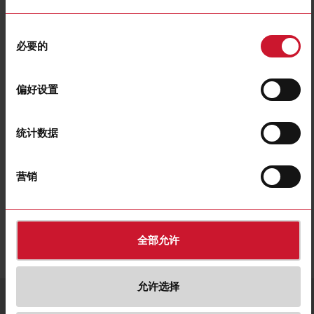
同
必要的
意
AMB12-A316L
选
Mounting Bracket, Angled, for M12 Sensors, size 30 x 30 x 26,5
择
偏好设置
mm, Stainless Steel AISI316L
联系我们
购买
统计数据
营销
下载
遴选
数据表
遴选
图片
遴选
图纸
全部允许
允许选择
服务与联系
语言