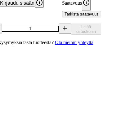
Kirjaudu sisään
Saatavuus
Tarkista saatavuus
Lisää
ostoskoriin
ysymyksiä tästä tuotteesta?
Ota meihin yhteyttä