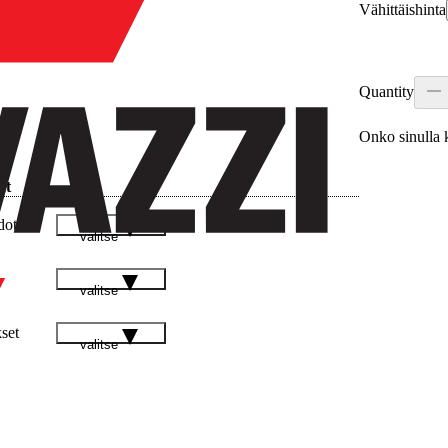
Vähittäishinta
Quantity
Onko sinulla k
et
dot
valitse
valitse
kset
valitse