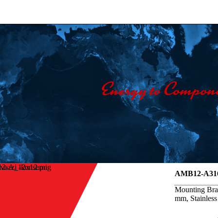
vazzi -konserni
AMB12-A31
Mounting Brac
mm, Stainless