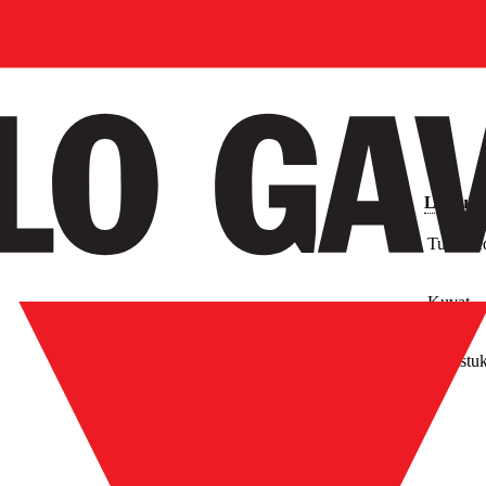
Latauks
Tuotetie
Kuvat
Piirustu