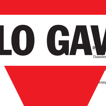
Downlo
Datashe
Afbeeld
Tekenin