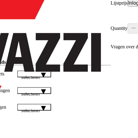
Lijstprijs
Inlo
Quantity
Vragen over d
ads
ets
selecteren
ingen
selecteren
gen
selecteren