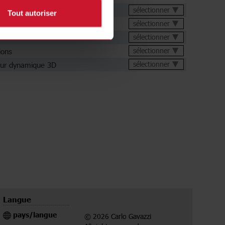
chnique
sélectionner
Tout autoriser
sélectionner
sélectionner
ions
sélectionner
ur dynamique 3D
sélectionner
Langue
pays/langue
© 2026 Carlo Gavazzi