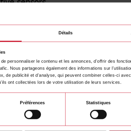
tive sensors
CB18CL
Détails
Capacitive
Contactez nous
12mm, Adj
ies
PNP Output
Acheter
IP67
e personnaliser le contenu et les annonces, d'offrir des fonctio
rafic. Nous partageons également des informations sur l'utilisati
, de publicité et d'analyse, qui peuvent combiner celles-ci avec
ils ont collectées lors de votre utilisation de leurs services.
Préférences
Statistiques
ions
Télécha