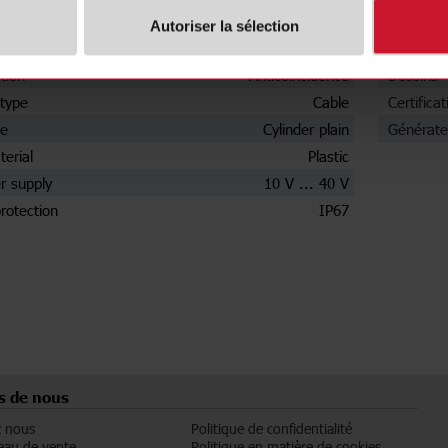
 Type
Not flat
Fiche te
Autoriser la sélection
e
PNP
Images
tion
Anticoincidence
Dessins
type
Cable
Certificat
pe
Cylinder plain
Générate
erial
Plastic
r supply
10 V ... 40 V
rotection
IP67
s de nous
z nous
Politique de confidentialité
eau de vente
Politique en matière de cookies