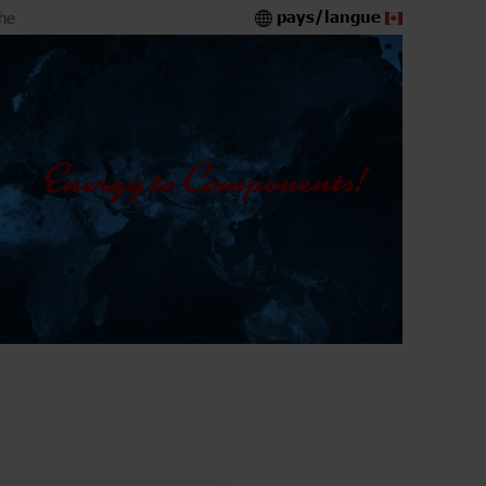
pays/langue
he