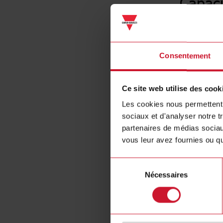
Capaci
Consentement
Ce site web utilise des cook
Les cookies nous permettent d
sociaux et d'analyser notre t
partenaires de médias sociaux
vous leur avez fournies ou qu'
Sélection
Nécessaires
du
consentement
Spécificat