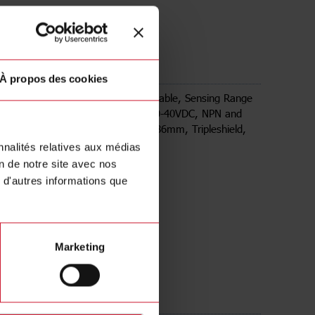
N12PA
À propos des cookies
 Proximity Sensor, Non-flush mountable, Sensing Range
ustable 3-12mm, Power Supply 10-40VDC, NPN and
, N.C., Cable PVC, Housing 18 x 86mm, Tripleshield,
nnalités relatives aux médias
on de notre site avec nos
 d'autres informations que
Marketing
rgements