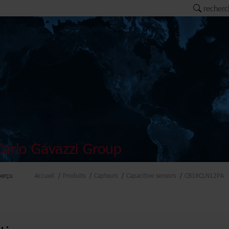
recherc
arlo Gavazzi Group
perçu
Accueil
Produits
Capteurs
Capacitive sensors
CB18CLN12PA