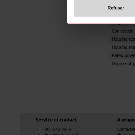
Installation
Refuser
Output typ
Output func
Connection 
Housing ty
Housing mat
Rated powe
Degree of p
Service et contact
A propo
905 542 0979
Contacte
Envoyer un e-mail
Notre rés