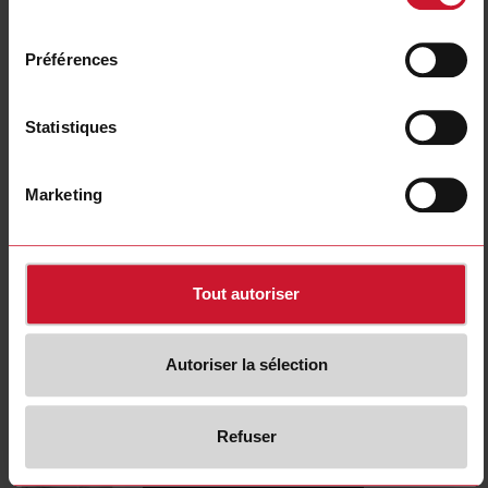
CPTDINAV53HS1AX
consentement
Détails
Préférences
Fiche technique
Statistiques
CPTDINAV53HV1AX
Détails
Marketing
Fiche technique
Tout autoriser
CPTDINAV53LA1AX
Détails
Fiche technique
Autoriser la sélection
Refuser
CPTDINAV51HA1AX
Détails