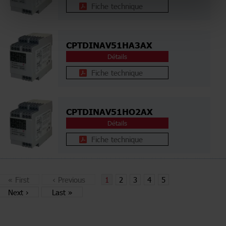
Fiche technique
CPTDINAV51HA3AX
Détails
Fiche technique
CPTDINAV51HO2AX
Détails
Fiche technique
«
First
‹
Previous
1
2
3
4
5
Next
›
Last
»