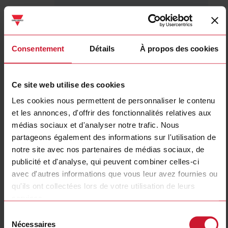
ET112DINAV01XS1X
Détails
Consentement
Détails
À propos des cookies
Fiche technique
Ce site web utilise des cookies
ET330DINAV53HS1X
Les cookies nous permettent de personnaliser le contenu
Détails
et les annonces, d'offrir des fonctionnalités relatives aux
médias sociaux et d'analyser notre trafic. Nous
Fiche technique
partageons également des informations sur l'utilisation de
notre site avec nos partenaires de médias sociaux, de
publicité et d'analyse, qui peuvent combiner celles-ci
ET340DINAV23XS1X
avec d'autres informations que vous leur avez fournies ou
Détails
qu'ils ont collectées lors de votre utilisation de leurs
Fiche technique
services.
Sélection
Nécessaires
du