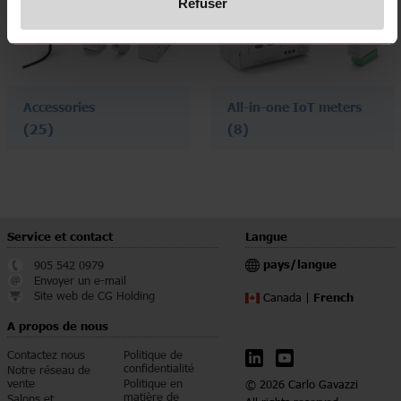
Refuser
Accessories
All-in-one IoT meters
(25)
(8)
Service et contact
Langue
pays/langue
905 542 0979
Envoyer un e-mail
Site web de CG Holding
French
Canada |
A propos de nous
Contactez nous
Politique de
confidentialité
Notre réseau de
vente
Politique en
© 2026 Carlo Gavazzi
matière de
Salons et