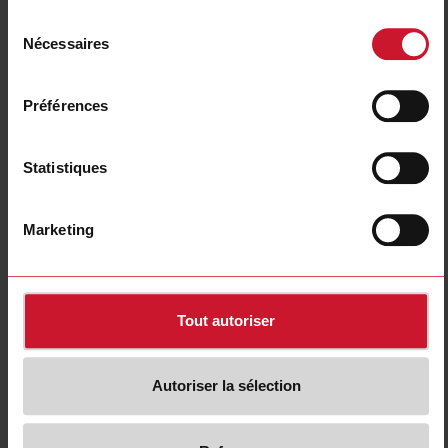
Sélection
Panel mount with
Transducer
Nécessaires
du
plug-in modules
(70)
consentement
(41)
Préférences
Statistiques
Marketing
Multi-load metering
DC metering
Tout autoriser
(47)
(28)
Autoriser la sélection