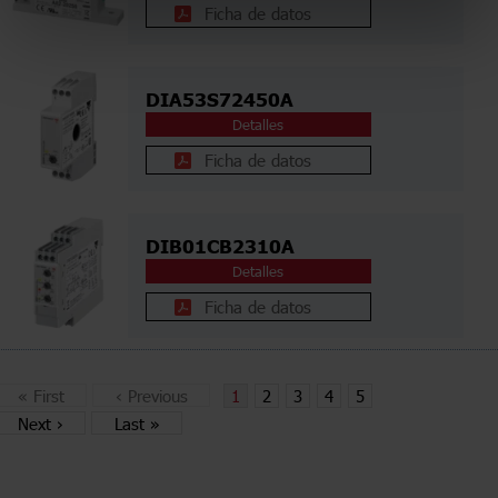
Ficha de datos
DIA53S72450A
Detalles
Ficha de datos
DIB01CB2310A
Detalles
Ficha de datos
«
First
‹
Previous
1
2
3
4
5
Next
›
Last
»