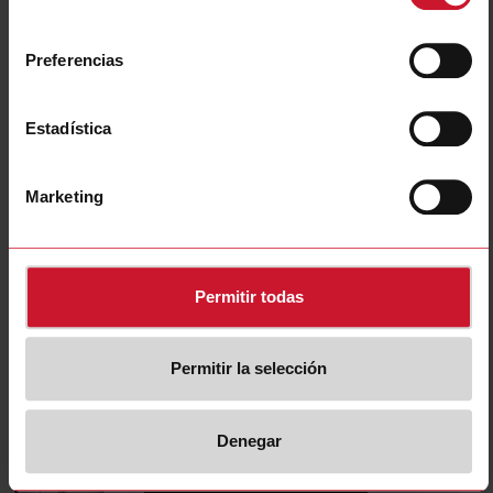
A82-2050
consentimiento
Detalles
Preferencias
Ficha de datos
Estadística
DIB01CD485A
Detalles
Marketing
Ficha de datos
Permitir todas
A82-2025
Detalles
Ficha de datos
Permitir la selección
Denegar
A82-20500
Detalles