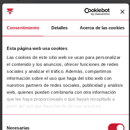
DIB01CB235A
Detalles
Consentimiento
Detalles
Acerca de las cookies
Ficha de datos
Esta página web usa cookies
DIB01CM24100A
Las cookies de este sitio web se usan para personalizar
Detalles
el contenido y los anuncios, ofrecer funciones de redes
sociales y analizar el tráfico. Además, compartimos
Ficha de datos
información sobre el uso que haga del sitio web con
nuestros partners de redes sociales, publicidad y análisis
web, quienes pueden combinarla con otra información
E83-2050
que les haya proporcionado o que hayan recopilado a
Detalles
partir del uso que haya hecho de sus servicios.
Ficha de datos
Selección
Necesarias
de