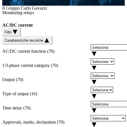
Il Gruppo Carlo Gavazzi
Monitoring relays
AC/DC current
Filtri
Caratteristiche tecniche
AC/DC current function
(
70
)
1/3-phase current category
(
70
)
Output
(
70
)
Type of output
(
16
)
Time delay
(
70
)
Approvals, marks, declaration
(
70
)