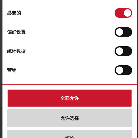
同
必要的
意
选
K17
择
偏好设置
Schock absorbing bent safety key actuator
联系我们
购买
统计数据
营销
下载
遴选
图片
遴选
图纸
全部允许
服务与联系
语言
允许选择
国家/语言
0755-83699500
发送电子邮件
CG Holding 网站
简体中文
China |