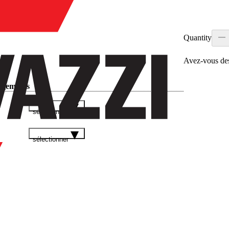
Quantity
Avez‑vous des
rgements
sélectionner
sélectionner