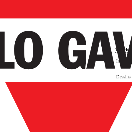
Télécha
Images
Dessins