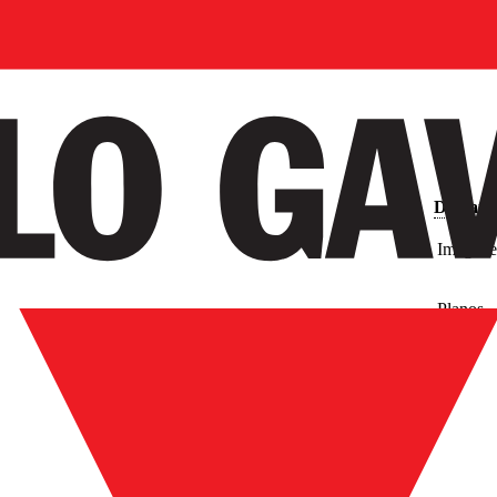
Descarg
Imágene
Planos