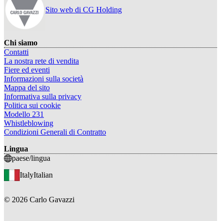
Sito web di CG Holding
Chi siamo
Contatti
La nostra rete di vendita
Fiere ed eventi
Informazioni sulla società
Mappa del sito
Informativa sulla privacy
Politica sui cookie
Modello 231
Whistleblowing
Condizioni Generali di Contratto
Lingua
paese/lingua
Italy
Italian
©
2026
Carlo Gavazzi