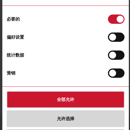
同
必要的
意
ERT50
选
Reflective tape suitable for polarized light, Reduction factors on
择
偏好设置
distance 0.34, 50 mm wide x 45.7 meters long (1 roll)
联系我们
购买
统计数据
营销
下载
遴选
数据表
遴选
图片
遴选
图纸
全部允许
允许选择
服务与联系
语言