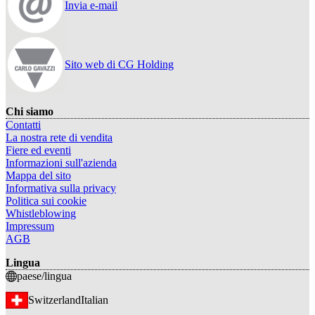
Invia e-mail
Sito web di CG Holding
Chi siamo
Contatti
La nostra rete di vendita
Fiere ed eventi
Informazioni sull'azienda
Mappa del sito
Informativa sulla privacy
Politica sui cookie
Whistleblowing
Impressum
AGB
Lingua
paese/lingua
Switzerland
Italian