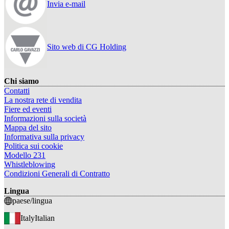
Invia e-mail
Sito web di CG Holding
Chi siamo
Contatti
La nostra rete di vendita
Fiere ed eventi
Informazioni sulla società
Mappa del sito
Informativa sulla privacy
Politica sui cookie
Modello 231
Whistleblowing
Condizioni Generali di Contratto
Lingua
paese/lingua
Italy
Italian