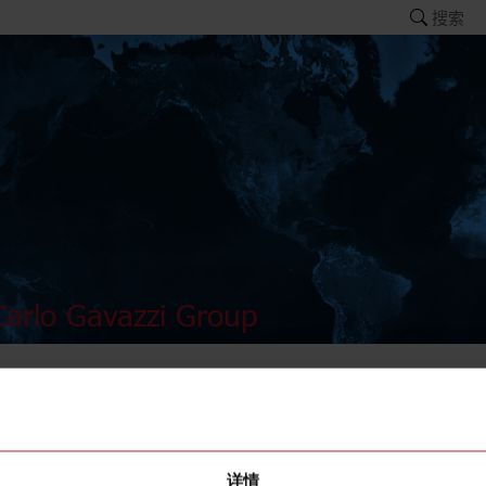
搜索
arlo Gavazzi Group
ER100
详情