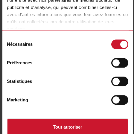
notre site avec nos partenaires de médias sociaux, de
publicité et d'analyse, qui peuvent combiner celles-ci
avec d'autres informations que vous leur avez fournies ou
qu'ils ont collectées lors de votre utilisation de leurs
RS-USB
services.
USB cable (isolated) for RSGD and RSGT 45mm soft starters
Sélection
Nécessaires
du
Contactez nous
Acheter
consentement
Spécifications
Préférences
Internal bypass
Non
Product Width
80 mm
Statistiques
Product Height
170 mm
Product Depth
15 mm
Marketing
Téléchargements
sélectionner
Images
Tout autoriser