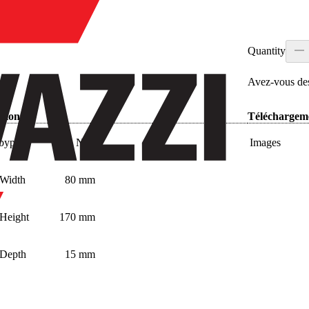
Quantity
Avez‑vous des
ations
Téléchargem
 bypass
Non
Images
 Width
80 mm
 Height
170 mm
 Depth
15 mm