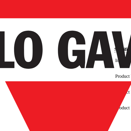
Spécific
Internal
Product
Product
Product